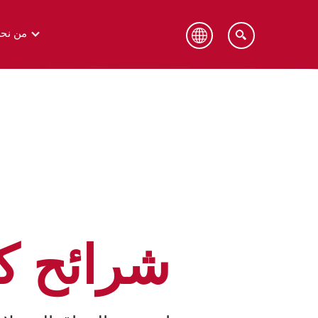
من نح
كيلوقز، الشرق الأوسط وشمال وجنوب
كيلوقز
أفريقيا وتركيا
شرائح ك