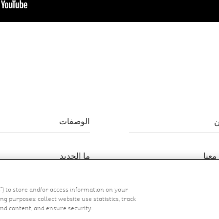
ن
الوصفات
معنا
ما الجديد
s”) to store and/or access information on your
g purposes: collect website use statistics, track
nd content, and ensure security.