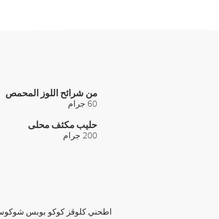
من شرائح اللوز المحمص
60 جرام
حليب مكثف محلى
200 جرام
اطحني كلوقز كوكو بوبس شوكو