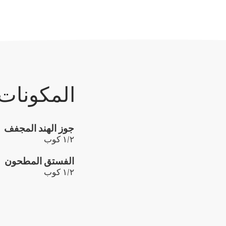
المكونات
جوز الهند المجفف
١/٢ كوب
الفستق المطحون
١/٢ كوب