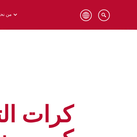
من نح
كيلوقز، الشرق الأوسط وشمال وجنوب
كيلوقز
أفريقيا وتركيا
كرات الت