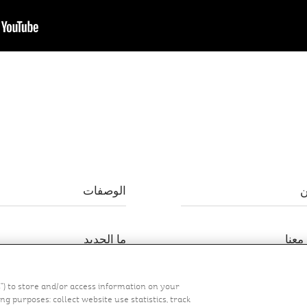
ن
الوصفات
معنا
ما الجديد
s”) to store and/or access information on your
g purposes: collect website use statistics, track