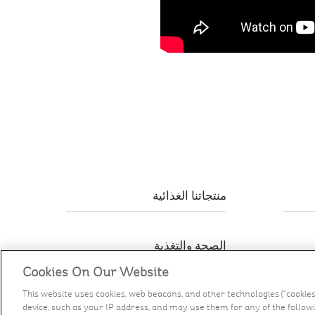
منتجاتنا الغذائية
الصحة والتغذية
Cookies On Our Website
This website uses cookies, web beacons, and other technologies (“cookie
device, such as your IP address, and may use them for any of the followin