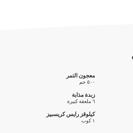
معجون التمر
٥٠٠ جم
زبدة مذابة
٦ ملعقة كبيرة
كيلوقز رايس كريسبيز
١ كوب