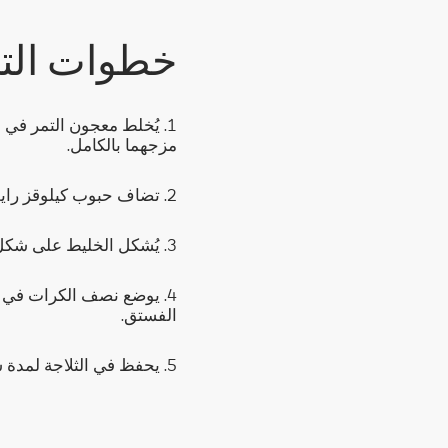
خطوات الت
1. يُخلط معجون التمر في و
مزجهما بالكامل.
2. تضاف حبوب كيلوقز رايس كريسبيز إلى الخليط وتُمزج جيدًا.
3. يُشكل الخليط على شكل كرات صغيرة ويوضع على صينية.
4. يوضع نصف الكرات في و
الفستق.
5. يحفظ في الثلاجة لمدة ساعة ثم يقدم.