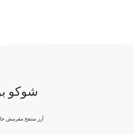
شوكو بو
أرز منتفخ مقرمش خالي