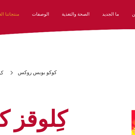
ن
ما الجديد
الصحة والتغذية
الوصفات
منتجاتنا الغ
 هي شركة ذات قلب وروح
منتجاتنا الغذائية
الموظفين لدينا
كوكو بوبس روكس
كو
كِلوقز ك