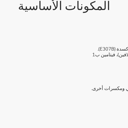
المكونات الأساسية
المكونات: أرز، سكر، مسحوق الكاكاو، ملح، مضاد أكسدة (E307B).
الفيتامينات والمعادن: النياسين، فيتامين ب2 (ريبوفلافين)، فيتامين ب1
ي ومكسرات أخرى.