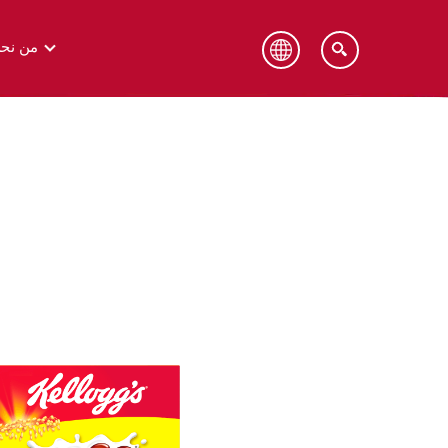
من نح
كيلوقز، الشرق الأوسط وشمال وجنوب
كيلوقز
أفريقيا وتركيا