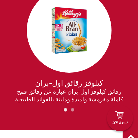
كيلوقز رقائق اول-بران
رقائق كيلوقز اول-بران عبارة عن رقائق قمح
ك
كاملة مقرمشة ولذيذة ومليئة بالفوائد الطبيعية
لإشراق ذهنك في الصباح وتحسين صحة
جهازك الهضمي. تحتوي كيلوقز اول-بران على
ال
ء
نسبة عالية من الألياف بالإضافة إلى 8
حب
فيتامينات ومعادن ويمكن تناولها كوجبة إفطار