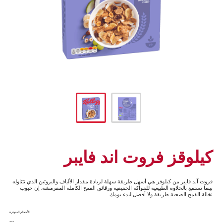
كيلوقز فروت اند فايبر
فروت آند فايبر من كيلوقز هي أسهل طريقة سهلة لزيادة مقدار الألياف والبروتين الذي تتناوله
بينما تستمع بالحلاوة الطبيعية للفواكه الحقيقية ورقائق القمح الكاملة المقرمشة. إن حبوب
نخالة القمح الصحية طريقة ولا أفضل لبدء يومك.
الأحجام المتوفرة