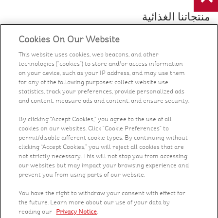
أو وجبة خفيفة.
منتجاتنا الغذائية
Cookies On Our Website
الصحة والتغذية
This website uses cookies, web beacons, and other
technologies (“cookies”) to store and/or access information
الوصفات
on your device, such as your IP address, and may use them
for any of the following purposes: collect website use
ما الجديد
statistics, track your preferences, provide personalized ads
and content, measure ads and content, and ensure security.
من نحن
By clicking “Accept Cookies,” you agree to the use of all
cookies on our websites. Click “Cookie Preferences” to
permit/disable different cookie types. By continuing without
تواصل معنا
clicking “Accept Cookies,” you will reject all cookies that are
not strictly necessary. This will not stop you from accessing
الوظائف الشاغرة
our websites but may impact your browsing experience and
prevent you from using parts of our website.
English
You have the right to withdraw your consent with effect for
the future. Learn more about our use of your data by
reading our
Privacy Notice
.