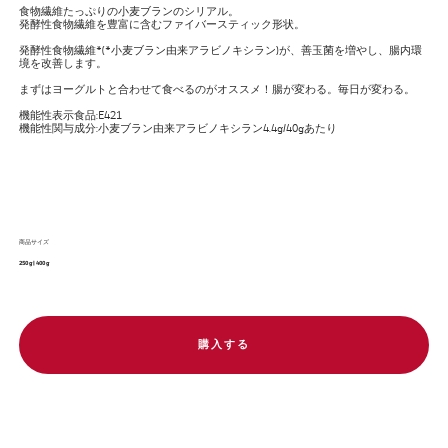
食物繊維たっぷりの小麦ブランのシリアル。
発酵性食物繊維を豊富に含むファイバースティック形状。
発酵性食物繊維*(*小麦ブラン由来アラビノキシラン)が、善玉菌を増やし、腸内環
境を改善します。
まずはヨーグルトと合わせて食べるのがオススメ！腸が変わる。毎日が変わる。
機能性表示食品:E421
機能性関与成分:小麦ブラン由来アラビノキシラン4.4g/40gあたり
商品サイズ
250 g
|
400 g
購入する