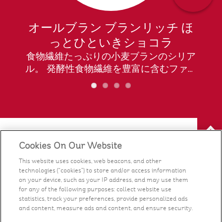
ク
オールブラン ブランリッチ ほ
っとひといきショコラ
ア
食物繊維たっぷりの小麦ブランのシリア
ク
ル。 発酵性食物繊維を豊富に含むファイ
テ
バースティックにチョコレートをコーテ
ツ
ィングしました。 発酵性食物繊維*(*小麦
ブラン由来アラビノキシラン)が、善玉菌
ュー
、
を増やし、腸内環境を改善します。 甘す
ぎない大人なチョコレート味で、おやつ
来
としてそのままつまんで食べても美味し
Cookies On Our Website
ケロッグのブランド
い！ 機能性表示食品:E732 機能性関与成
This website uses cookies, web beacons, and other
分:小麦ブラン由来アラビノキシラン
technologies (“cookies”) to store and/or access information
栄養
2.1g/40gあたり
on your device, such as your IP address, and may use them
for any of the following purposes: collect website use
レシピ
statistics, track your preferences, provide personalized ads
and content, measure ads and content, and ensure security.