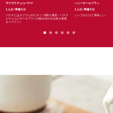
ザクザクチョコバナナ
ハニーオールブラン
1 人分
|
準備 5 分
1 人分
|
準備 5 分
バナナにはカリウムやビタミンB群も豊富！バナナ
シンプルだけど美味しい。
とチョコとオールブランの組み合わせは味も食感
もバツグン♪