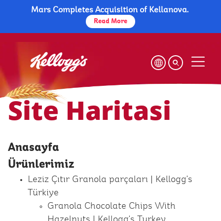
Mars Completes Acquisition of Kellanova.
Skip
to
Read More
main
content
Site Haritası
Site Haritasi
Anasayfa
Ürünlerimiz
Leziz Çıtır Granola parçaları | Kellogg's
Türkiye
Granola Chocolate Chips With
Hazelnuts | Kellogg's Turkey