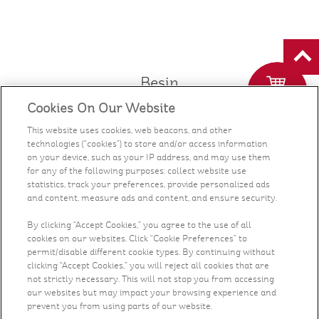
Besin
Cookies On Our Website
Sağlık ve Beslenme
This website uses cookies, web beacons, and other
technologies (“cookies”) to store and/or access information
Tarifler
on your device, such as your IP address, and may use them
for any of the following purposes: collect website use
statistics, track your preferences, provide personalized ads
Bizden Haberler
and content, measure ads and content, and ensure security.
Biz Kimiz?
By clicking “Accept Cookies,” you agree to the use of all
cookies on our websites. Click “Cookie Preferences” to
permit/disable different cookie types. By continuing without
Bize ulaşın
clicking “Accept Cookies,” you will reject all cookies that are
not strictly necessary. This will not stop you from accessing
our websites but may impact your browsing experience and
Kariyer
prevent you from using parts of our website.