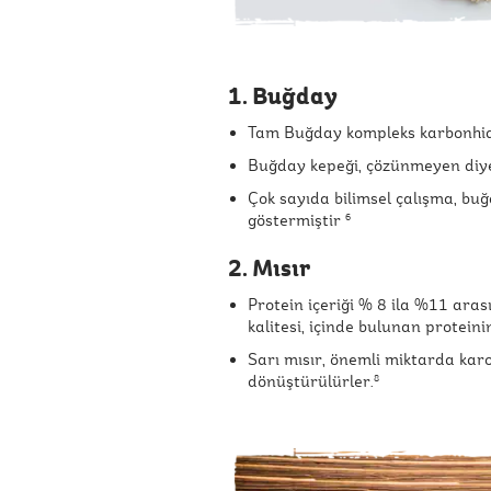
1. Buğday
Tam Buğday kompleks karbonhidr
Buğday kepeği, çözünmeyen diyet 
Çok sayıda bilimsel çalışma, bu
göstermiştir
6
2. Mısır
Protein içeriği % 8 ila %11 ara
kalitesi, içinde bulunan protein
Sarı mısır, önemli miktarda kar
dönüştürülürler.
8