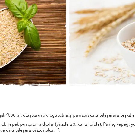
k %90’ını oluşturarak, öğütülmüş pirincin ana bileşenini teşkil 
larak kepek parçalarındadır (yüzde 20, kuru halde). Pirinç kepeği 
ve ana bileşeni orizanoldur
.
8