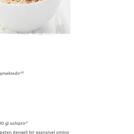
işmektedir
.
10
00 g) sahiptir
3
nispeten dengeli bir esansiyel amino