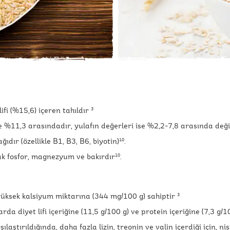
lifi (%15,6) içeren tahıldır
3
le %11,3 arasındadır, yulafın değerleri ise %2,2-7,8 arasında değ
ıdır (özellikle B1, B3, B6, biyotin)
.
10
rak fosfor, magnezyum ve bakırdır
.
10
yüksek kalsiyum miktarına (344 mg/100 g) sahiptir
3
a diyet lifi içeriğine (11,5 g/100 g) ve protein içeriğine (7,3 g/1
ılaştırıldığında, daha fazla lizin, treonin ve valin içerdiği için, 