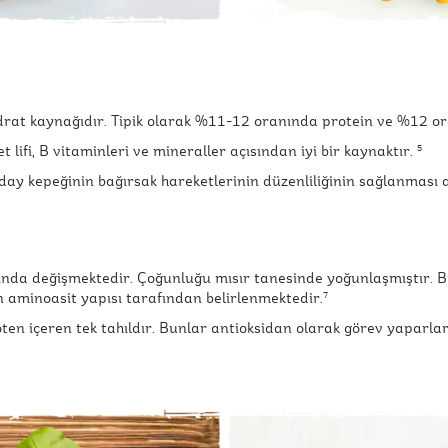
at kaynağıdır. Tipik olarak %11-12 oranında protein ve %12 oran
lifi, B vitaminleri ve mineraller açısından iyi bir kaynaktır.
5
ğday kepeğinin bağırsak hareketlerinin düzenliliğinin sağlanması
sında değişmektedir. Çoğunluğu mısır tanesinde yoğunlaşmıştır. Bi
in aminoasit yapısı tarafından belirlenmektedir.
7
oten içeren tek tahıldır. Bunlar antioksidan olarak görev yaparla