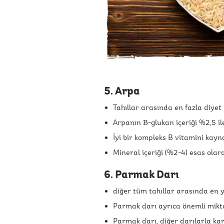
5. Arpa
Tahıllar arasında en fazla diyet 
Arpanın Β-glukan içeriği %2,5 i
İyi bir kompleks B vitamini kaynağ
Mineral içeriği (%2-4) esas ola
6. Parmak Darı
diğer tüm tahıllar arasında en 
Parmak darı ayrıca önemli miktard
Parmak darı, diğer darılarla karş