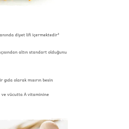
ında diyet lifi içermektedir
3
 açısından altın standart olduğunu
r gıda olarak mısırın besin
r ve vücutta A vitaminine