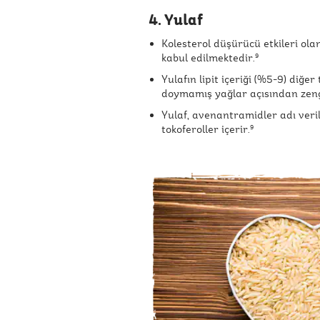
4. Yulaf
Kolesterol düşürücü etkileri olan
kabul edilmektedir.
9
Yulafın lipit içeriği (%5-9) diğe
doymamış yağlar açısından zen
Yulaf, avenantramidler adı veril
tokoferoller içerir.
9